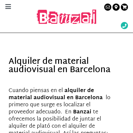
Banzai Studio
Alquiler de plató en Barcelona – Servicios a la
producción audiovisual
Alquiler de material
audiovisual en Barcelona
Cuando piensas en el
alquiler de
material audiovisual en Barcelona
lo
primero que surge es localizar el
proveedor adecuado. En
Banzai
te
ofrecemos la posibilidad de juntar el
alquiler de plató con el alquiler de