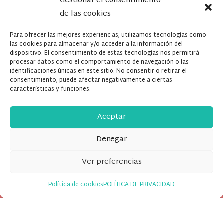
Gestionar el consentimiento
de las cookies
Contrata hoy tu Alquiler de material
audiovisual en Barcelona + Plató +
Para ofrecer las mejores experiencias, utilizamos tecnologías como
Decorado
las cookies para almacenar y/o acceder a la información del
dispositivo. El consentimiento de estas tecnologías nos permitirá
¡Cuenta con nosotros, queremos
procesar datos como el comportamiento de navegación o las
ayudarte!
puedes ponerte en
contacto
con
identificaciones únicas en este sitio. No consentir o retirar el
consentimiento, puede afectar negativamente a ciertas
nosotros a través de este formulario , por e-
características y funciones.
mail en
info@banzaistudio.tv
o por
teléfono en el
(+ 34) 93 389 04 64
Aceptar
Denegar
Ver preferencias
Política de cookies
POLÍTICA DE PRIVACIDAD
Booking