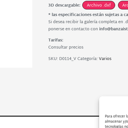
3D descargable:
Archivo .dxf
Ar
* las especificaciones están sujetas a c
Si desea recibir la galería completa en .d
ponerse en contacto con
info@banzaist
Tarifas:
Consultar precios
SKU:
D0114_V
Categoría:
Varios
Para ofrecer l
almacenar y/o 
tecnologías n