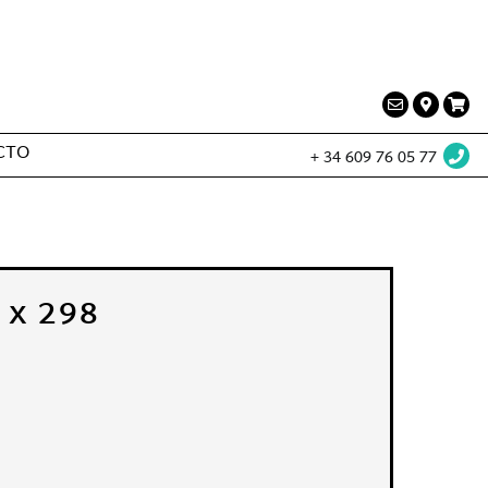
ervicios a la producción audiovisual
CTO
+ 34 609 76 05 77
 x 298