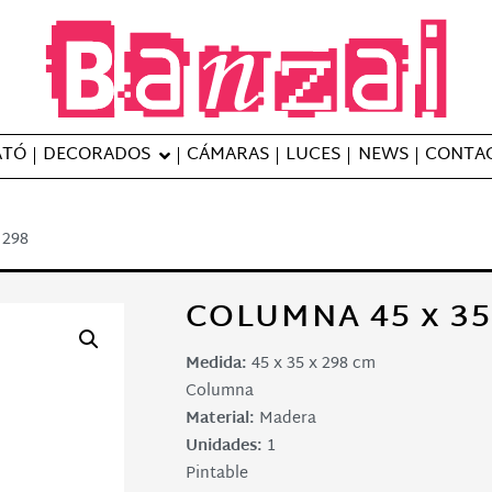
Banzai Studio
Alquiler de plató en Barcelona – S
ATÓ
DECORADOS
CÁMARAS
LUCES
NEWS
CONTA
 298
COLUMNA 45 x 35
Medida:
45 x 35 x 298 cm
Columna
Material:
Madera
Unidades:
1
Pintable