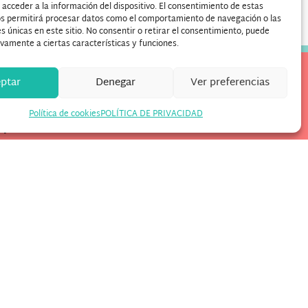
acceder a la información del dispositivo. El consentimiento de estas
os permitirá procesar datos como el comportamiento de navegación o las
es únicas en este sitio. No consentir o retirar el consentimiento, puede
vamente a ciertas características y funciones.
ptar
Denegar
Ver preferencias
sier Banzai
enes Plató (.zip)
Política de cookies
POLÍTICA DE PRIVACIDAD
ajar con nosotros?