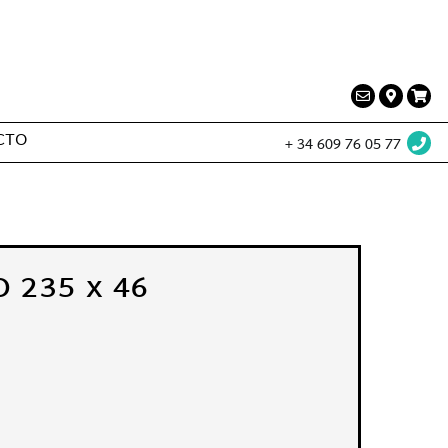
ervicios a la producción audiovisual
CTO
+ 34 609 76 05 77
 235 x 46