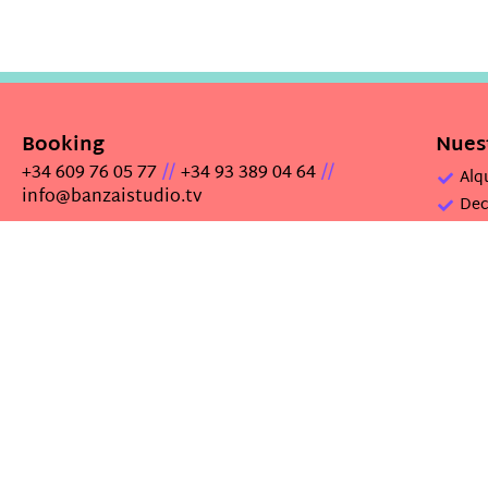
Booking
Nuest
//
//
+34 609 76 05 77
+34 93 389 04 64
Alq
info@banzaistudio.tv
Dec
Alq
Banzai Productions, S.L.
Alq
C/ Ramon Martí i Alsina, 36-38
Alq
08911 Badalona · BARCELONA
Alq
Aviso legal
Política de privacidad
Política de cookies
© 2016 Banzai Productions, S.L. Todos los derechos reservados.