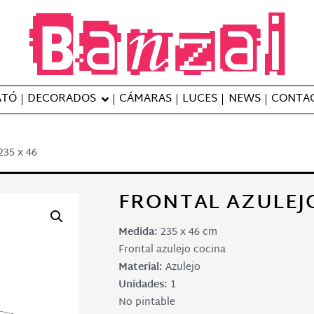
Banzai Studio
Alquiler de plató en Barcelona – S
ATÓ
DECORADOS
CÁMARAS
LUCES
NEWS
CONTA
35 x 46
FRONTAL AZULEJO
Medida:
235 x 46 cm
Frontal azulejo cocina
Material:
Azulejo
Unidades:
1
No pintable