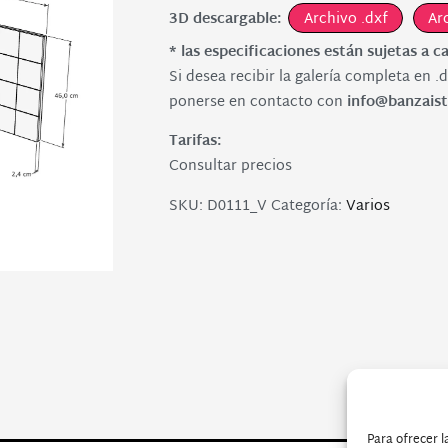
3D descargable:
Archivo .dxf
Ar
* las especificaciones están sujetas a c
Si desea recibir la galería completa en .d
ponerse en contacto con
info@banzaist
Tarifas:
Consultar precios
SKU:
D0111_V
Categoría:
Varios
Para ofrecer l