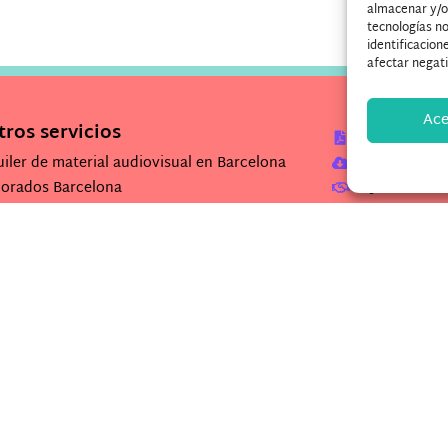
almacenar y/o 
tecnologías n
identificacion
afectar negati
Ace
ros servicios
Descarga Dos
Descarga imag
uiler de material audiovisual en Barcelona
¿Quieres trab
orados Barcelona
uiler de equipos de grabación
uiler cámaras Barcelona
uiler set de rodaje
uiler plató de grabación