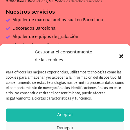
© 2016 Banzai Productions, S.L. Todos los derechos reservados.
Nuestros servicios
Alquiler de material audiovisual en Barcelona
Decorados Barcelona
Alquiler de equipos de grabación
Alquiler cámaras Barcelona
Gestionar el consentimiento
Alquiler set de rodaje
de las cookies
Alquiler plató de grabación
Para ofrecer las mejores experiencias, utilizamos tecnologías como las
Descarga Dossier Banzai
cookies para almacenar y/o acceder a la información del dispositivo. El
Descarga imagenes Plató (.zip)
consentimiento de estas tecnologías nos permitirá procesar datos como
el comportamiento de navegación o las identificaciones únicas en este
¿Quieres trabajar con nosotros?
sitio. No consentir o retirar el consentimiento, puede afectar
negativamente a ciertas características y funciones.
Aceptar
Denegar