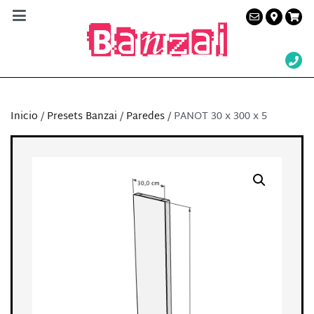
Banzai Studio
Alquiler de plató en Barcelona – Servicios a la
producción audiovisual
Inicio
/
Presets Banzai
/
Paredes
/ PANOT 30 x 300 x 5