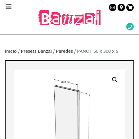
Banzai Studio
Alquiler de plató en Barcelona – Servicios a la
producción audiovisual
Inicio
/
Presets Banzai
/
Paredes
/ PANOT 50 x 300 x 5