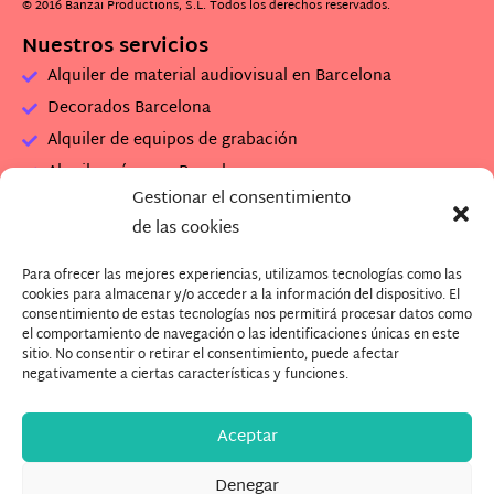
© 2016 Banzai Productions, S.L. Todos los derechos reservados.
Nuestros servicios
Alquiler de material audiovisual en Barcelona
Decorados Barcelona
Alquiler de equipos de grabación
Alquiler cámaras Barcelona
Gestionar el consentimiento
Alquiler set de rodaje
de las cookies
Alquiler plató de grabación
Para ofrecer las mejores experiencias, utilizamos tecnologías como las
Descarga Dossier Banzai
cookies para almacenar y/o acceder a la información del dispositivo. El
Descarga imagenes Plató (.zip)
consentimiento de estas tecnologías nos permitirá procesar datos como
el comportamiento de navegación o las identificaciones únicas en este
¿Quieres trabajar con nosotros?
sitio. No consentir o retirar el consentimiento, puede afectar
negativamente a ciertas características y funciones.
Aceptar
Denegar