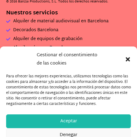
© 2016 Banzai Productions, S.L. Todos los derechos reservados.
Nuestros servicios
Alquiler de material audiovisual en Barcelona
Decorados Barcelona
Alquiler de equipos de grabación
Alquiler cámaras Barcelona
Gestionar el consentimiento
Alquiler set de rodaje
de las cookies
Alquiler plató de grabación
Para ofrecer las mejores experiencias, utilizamos tecnologías como las
Descarga Dossier Banzai
cookies para almacenar y/o acceder a la información del dispositivo. El
Descarga imagenes Plató (.zip)
consentimiento de estas tecnologías nos permitirá procesar datos como
el comportamiento de navegación o las identificaciones únicas en este
¿Quieres trabajar con nosotros?
sitio. No consentir o retirar el consentimiento, puede afectar
negativamente a ciertas características y funciones.
Aceptar
Denegar