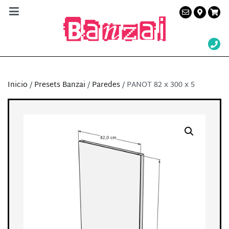
Banzai Studio
Alquiler de plató en Barcelona – Servicios a la
producción audiovisual
Inicio
/
Presets Banzai
/
Paredes
/ PANOT 82 x 300 x 5