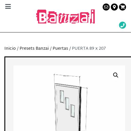
Banzai Studio
Alquiler de plató en Barcelona – Servicios a la
producción audiovisual
Inicio
/
Presets Banzai
/
Puertas
/ PUERTA 89 x 207