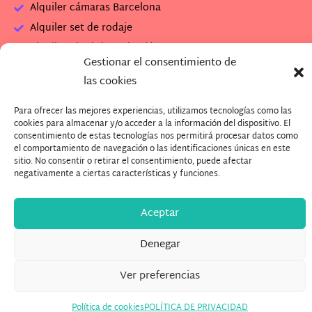
Alquiler cámaras Barcelona
Alquiler set de rodaje
Alquiler plató de grabación
Gestionar el consentimiento de
Descarga Dossier Banzai
las cookies
Descarga imagenes Plató (.zip)
Para ofrecer las mejores experiencias, utilizamos tecnologías como las
¿Quieres trabajar con nosotros?
cookies para almacenar y/o acceder a la información del dispositivo. El
consentimiento de estas tecnologías nos permitirá procesar datos como
el comportamiento de navegación o las identificaciones únicas en este
sitio. No consentir o retirar el consentimiento, puede afectar
negativamente a ciertas características y funciones.
Aceptar
Denegar
Ver preferencias
Política de cookies
POLÍTICA DE PRIVACIDAD