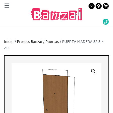
Banzai Studio
Alquiler de plató en Barcelona – Servicios a la
producción audiovisual
Inicio
/
Presets Banzai
/
Puertas
/ PUERTA MADERA 82,5 x
211