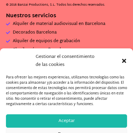
© 2016 Banzai Productions, S.L. Todos los derechos reservados.
Nuestros servicios
Alquiler de material audiovisual en Barcelona
Decorados Barcelona
Alquiler de equipos de grabación
Alquiler cámaras Barcelona
Gestionar el consentimiento
Alquiler set de rodaje
de las cookies
Alquiler plató de grabación
Para ofrecer las mejores experiencias, utilizamos tecnologías como las
Descarga Dossier Banzai
cookies para almacenar y/o acceder a la información del dispositivo. El
Descarga imagenes Plató (.zip)
consentimiento de estas tecnologías nos permitirá procesar datos como
el comportamiento de navegación o las identificaciones únicas en este
¿Quieres trabajar con nosotros?
sitio. No consentir o retirar el consentimiento, puede afectar
negativamente a ciertas características y funciones.
Aceptar