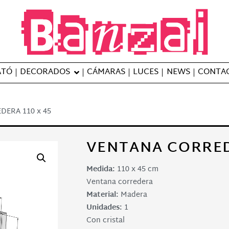
Banzai Studio
Alquiler de plató en Barcelona – S
ATÓ
DECORADOS
CÁMARAS
LUCES
NEWS
CONTA
DERA 110 x 45
VENTANA CORRED
Medida:
110 x 45 cm
Ventana corredera
Material:
Madera
Unidades:
1
Con cristal