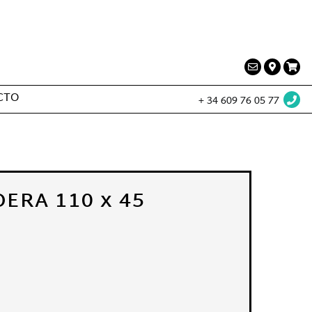
ervicios a la producción audiovisual
CTO
+ 34 609 76 05 77
ERA 110 x 45