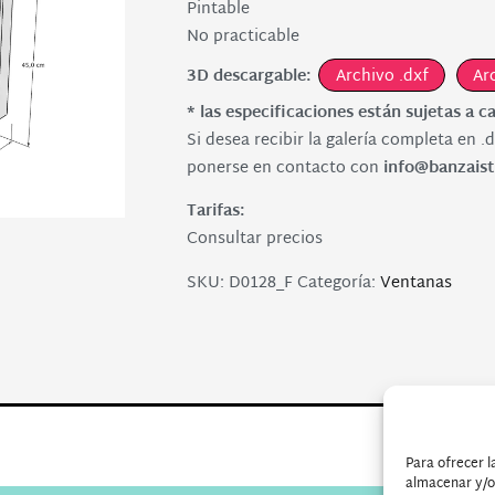
Pintable
No practicable
3D descargable:
Archivo .dxf
Ar
* las especificaciones están sujetas a c
Si desea recibir la galería completa en .d
ponerse en contacto con
info@banzaist
Tarifas:
Consultar precios
SKU:
D0128_F
Categoría:
Ventanas
Para ofrecer l
almacenar y/o 