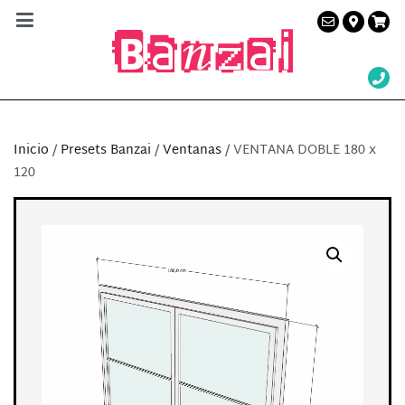
Banzai Studio
Alquiler de plató en Barcelona – Servicios a la
producción audiovisual
Inicio
/
Presets Banzai
/
Ventanas
/ VENTANA DOBLE 180 x
120