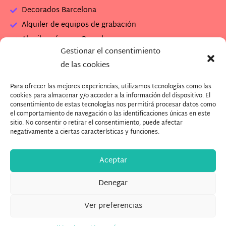
Decorados Barcelona
Alquiler de equipos de grabación
Alquiler cámaras Barcelona
Gestionar el consentimiento
Alquiler set de rodaje
de las cookies
Alquiler plató de grabación
Para ofrecer las mejores experiencias, utilizamos tecnologías como las
Descarga Dossier Banzai
cookies para almacenar y/o acceder a la información del dispositivo. El
Descarga imagenes Plató (.zip)
consentimiento de estas tecnologías nos permitirá procesar datos como
el comportamiento de navegación o las identificaciones únicas en este
¿Quieres trabajar con nosotros?
sitio. No consentir o retirar el consentimiento, puede afectar
negativamente a ciertas características y funciones.
Aceptar
Denegar
Ver preferencias