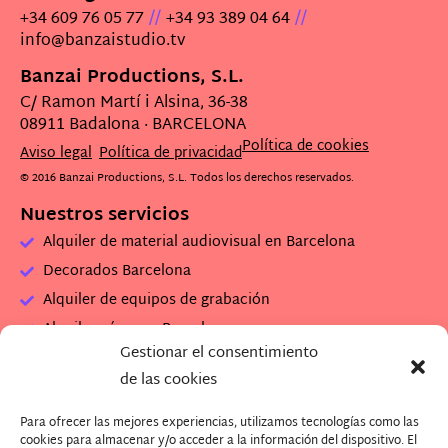
//
//
+34 609 76 05 77
+34 93 389 04 64
info@banzaistudio.tv
Banzai Productions, S.L.
C/ Ramon Martí i Alsina, 36-38
08911 Badalona · BARCELONA
Política de cookies
Aviso legal
Política de privacidad
© 2016 Banzai Productions, S.L. Todos los derechos reservados.
Nuestros servicios
Alquiler de material audiovisual en Barcelona
Decorados Barcelona
Alquiler de equipos de grabación
Alquiler cámaras Barcelona
Gestionar el consentimiento
Alquiler set de rodaje
de las cookies
Alquiler plató de grabación
Para ofrecer las mejores experiencias, utilizamos tecnologías como las
Descarga Dossier Banzai
cookies para almacenar y/o acceder a la información del dispositivo. El