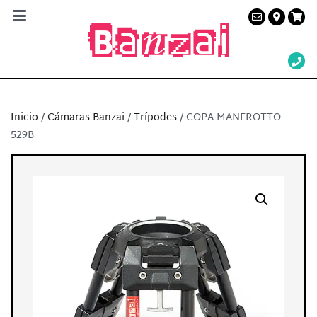
Banzai Studio
Alquiler de plató en Barcelona – Servicios a la
producción audiovisual
Inicio
/
Cámaras Banzai
/
Trípodes
/ COPA MANFROTTO
529B