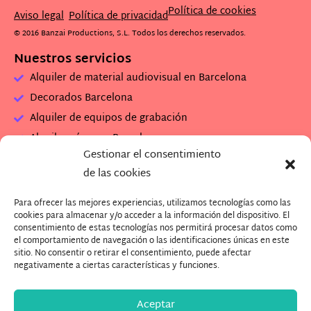
Política de cookies
Aviso legal
Política de privacidad
© 2016 Banzai Productions, S.L. Todos los derechos reservados.
Nuestros servicios
Alquiler de material audiovisual en Barcelona
Decorados Barcelona
Alquiler de equipos de grabación
Alquiler cámaras Barcelona
Gestionar el consentimiento
Alquiler set de rodaje
de las cookies
Alquiler plató de grabación
Para ofrecer las mejores experiencias, utilizamos tecnologías como las
Descarga Dossier Banzai
cookies para almacenar y/o acceder a la información del dispositivo. El
Descarga imagenes Plató (.zip)
consentimiento de estas tecnologías nos permitirá procesar datos como
el comportamiento de navegación o las identificaciones únicas en este
¿Quieres trabajar con nosotros?
sitio. No consentir o retirar el consentimiento, puede afectar
negativamente a ciertas características y funciones.
Aceptar