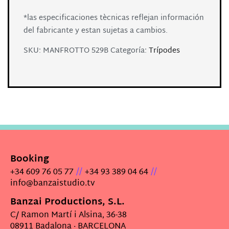
*las especificaciones tècnicas reflejan información
del fabricante y estan sujetas a cambios.
SKU:
MANFROTTO 529B
Categoría:
Trípodes
Booking
//
//
+34 609 76 05 77
+34 93 389 04 64
info@banzaistudio.tv
Banzai Productions, S.L.
C/ Ramon Martí i Alsina, 36-38
08911 Badalona · BARCELONA