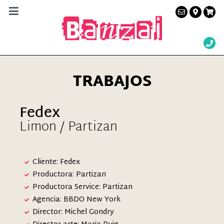
Banzai Studio
Alquiler de plató en Barcelona – Servicios a la
producción audiovisual
TRABAJOS
Fedex
Limon / Partizan
Cliente: Fedex
Productora: Partizan
Productora Service: Partizan
Agencia: BBDO New York
Director: Michel Gondry