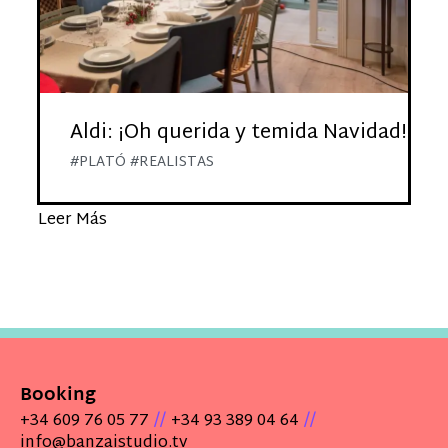
Aldi: ¡Oh querida y temida Navidad!
#PLATÓ #REALISTAS
Leer Más
Booking
//
//
+34 609 76 05 77
+34 93 389 04 64
info@banzaistudio.tv