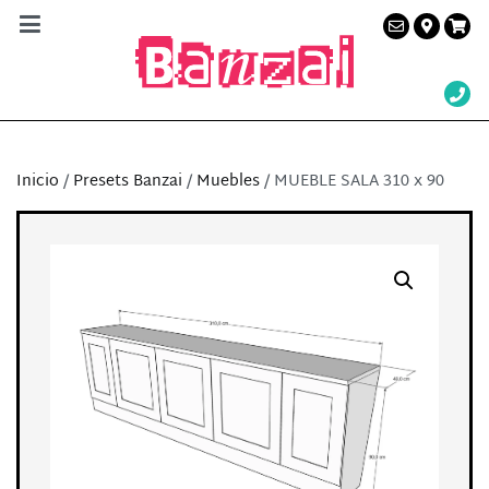
Banzai Studio
Alquiler de plató en Barcelona – Servicios a la
producción audiovisual
Inicio
/
Presets Banzai
/
Muebles
/ MUEBLE SALA 310 x 90