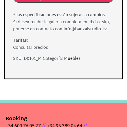
* las especificaciones están sujetas a cambios.
Si desea recibir la galería completa en .dxf o .skp,
ponerse en contacto con
info@banzaistudio.tv
Tarifas:
Consultar precios
SKU:
D0101_M
Categoría:
Muebles
Booking
//
//
+34 609 76 05 77
+34 93 389 04 64