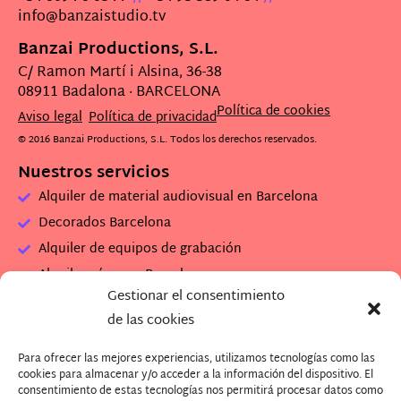
info@banzaistudio.tv
Banzai Productions, S.L.
C/ Ramon Martí i Alsina, 36-38
08911 Badalona · BARCELONA
Política de cookies
Aviso legal
Política de privacidad
© 2016 Banzai Productions, S.L. Todos los derechos reservados.
Nuestros servicios
Alquiler de material audiovisual en Barcelona
Decorados Barcelona
Alquiler de equipos de grabación
Alquiler cámaras Barcelona
Gestionar el consentimiento
Alquiler set de rodaje
de las cookies
Alquiler plató de grabación
Para ofrecer las mejores experiencias, utilizamos tecnologías como las
Descarga Dossier Banzai
cookies para almacenar y/o acceder a la información del dispositivo. El
Descarga imagenes Plató (.zip)
consentimiento de estas tecnologías nos permitirá procesar datos como